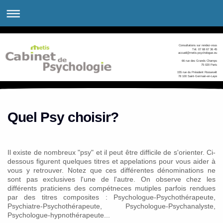
Consultations sur rendez-vous
Tél. 07 68 67 36 45
accueil@metis-psychologue.eu
66 rue des Grands Champs
75 020 Paris
155 rue du Président Roosevelt
78 100 Saint-Germain-en-Laye
Quel Psy choisir?
Il existe de nombreux "psy" et il peut être difficile de s'orienter. Ci-
dessous figurent quelques titres et appelations pour vous aider à
vous y retrouver. Notez que ces différentes dénominations ne
sont pas exclusives l'une de l'autre. On observe chez les
différents praticiens des compétneces mutiples parfois rendues
par des titres composites : Psychologue-Psychothérapeute,
Psychiatre-Psychothérapeute, Psychologue-Psychanalyste,
Psychologue-hypnothérapeute...