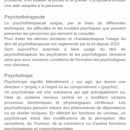
problème, d'en évaluer la portée et la gravité. Il proposera ensuite
une aide adaptée à la personne.
Psychothérapeute
Le psychothérpaeute soigne, par le biais de différentes
techniques, les difficultés et les troubles psychiques que peuvent
présenter les personnes qui viennent le consulter.
Pour éviter les dérives sectaires et charlatanesquse l'usage du
titre de psychithérapeute est reglementé par la loi depuis 2010.
Sont aujourd'hui autorisés à faire usage du titre de
psychothérapeute les psychiatres et les psychologues cliniciens
ainsi que sous certaines conditions de formation les psychologues
non cliniciens.
Psychotrope
Psychotrope signifie littéralement « qui agit, qui donne une
direction » (trope) « à l'esprit ou au comportement » (psycho).
Un psychotrope est une substance qui agit principalement sur
l'état du système nerveux central en y modifiant certains
processus biochimiques et physiologiques cérébraux. Les
psychothropes peuvent induire des phénomènes de dépendance
ou se révéler toxiques. En altérant les fonctions du cerveau, un
psychotrope induit des modifications de la perception, des
sensations, de l'humeur, de la conscience ou d'autres fonctions
psychologiques et comportementales.